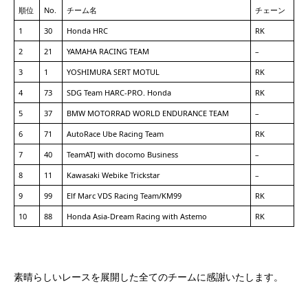
順位
No.
チーム名
チェーン
1
30
Honda HRC
RK
2
21
YAMAHA RACING TEAM
–
3
1
YOSHIMURA SERT MOTUL
RK
4
73
SDG Team HARC-PRO. Honda
RK
5
37
BMW MOTORRAD WORLD ENDURANCE TEAM
–
6
71
AutoRace Ube Racing Team
RK
7
40
TeamATJ with docomo Business
–
8
11
Kawasaki Webike Trickstar
–
9
99
Elf Marc VDS Racing Team/KM99
RK
10
88
Honda Asia-Dream Racing with Astemo
RK
素晴らしいレースを展開した全てのチームに感謝いたします。